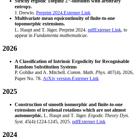
Strictly ergodic Toeplitz
ℤ
-subshifts with arbitrary
entropy.
J. Drewlo.
Preprint 2024.
Externer Link
Multivariate mean equicontinuity of finite-to-one
topomorphic extensions.
L. Haupt and T. Jäger. Preprint 2024.
pdf
Externer Link
, to
appear in
Fundamenta mathematicae.
2026
A Classification of Intrinsic Ergodicity for Recognisable
Random Substitution Systems
P. Gohlke and A. Mitchell.
Comm. Math. Phys.
407(4), 2026,
Paper No. 78.
ArXiv version.
Externer Link
2025
Construction of smooth isomorphic and finite-to-one
extensions of irrational rotations which are not almost
automorphic.
L. Haupt and T. Jäger.
Ergodic Theory Dyn.
Syst.
45(4):1224-1245, 2025.
pdf
Externer Link
2024