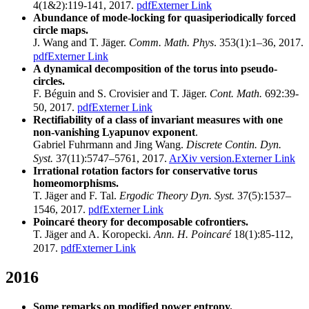
4(1&2):119-141, 2017.
pdf
Externer Link
Abundance of mode-locking for quasiperiodically forced
circle maps.
J. Wang and T. Jäger.
Comm. Math. Phys
. 353(1):1–36, 2017.
pdf
Externer Link
A dynamical decomposition of the torus into pseudo-
circles.
F. Béguin and S. Crovisier and T. Jäger.
Cont. Math.
692:39-
50, 2017.
pdf
Externer Link
Rectifiability of a class of invariant measures with one
non-vanishing Lyapunov exponent
.
Gabriel Fuhrmann and Jing Wang.
Discrete Contin. Dyn.
Syst.
37(11):5747–5761, 2017.
ArXiv version.
Externer Link
Irrational rotation factors for conservative torus
homeomorphisms.
T. Jäger and F. Tal.
Ergodic Theory Dyn. Syst.
37(5):1537–
1546, 2017.
pdf
Externer Link
Poincaré theory for decomposable cofrontiers.
T. Jäger and A. Koropecki.
Ann. H. Poincaré
18(1):85-112,
2017.
pdf
Externer Link
2016
Some remarks on modified power entropy.