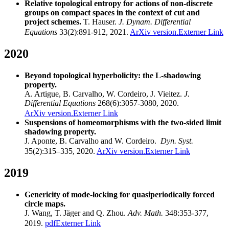
Relative topological entropy for actions of non-discrete
groups on compact spaces in the context of cut and
project schemes.
T. Hauser.
J. Dynam. Differential
Equations
33(2):891-912, 2021.
ArXiv version.
Externer Link
2020
Beyond topological hyperbolicity: the L-shadowing
property.
A. Artigue, B. Carvalho, W. Cordeiro, J. Vieitez.
J.
Differential Equations
268(6):3057-3080, 2020.
ArXiv version.
Externer Link
Suspensions of homeomorphisms with the two-sided limit
shadowing property.
J. Aponte, B. Carvalho and W. Cordeiro.
Dyn. Syst.
35(2):315–335, 2020.
ArXiv version.
Externer Link
2019
Genericity of mode-locking for quasiperiodically forced
circle maps.
J. Wang, T. Jäger and Q. Zhou.
Adv. Math.
348:353-377,
2019.
pdf
Externer Link