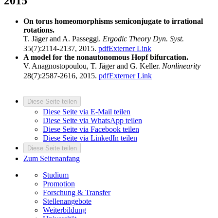
2015
On torus homeomorphisms semiconjugate to irrational
rotations.
T. Jäger and A. Passeggi.
Ergodic Theory Dyn. Syst.
35(7):2114-2137, 2015.
pdf
Externer Link
A model for the nonautonomous Hopf bifurcation.
V. Anagnostopoulou, T. Jäger and G. Keller.
Nonlinearity
28(7):2587-2616, 2015.
pdf
Externer Link
Diese Seite teilen
Diese Seite via E-Mail teilen
Diese Seite via WhatsApp teilen
Diese Seite via Facebook teilen
Diese Seite via LinkedIn teilen
Diese Seite teilen
Zum Seitenanfang
Studium
Promotion
Forschung & Transfer
Stellenangebote
Weiterbildung