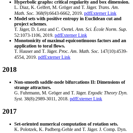
Hyperbolic graphs: critical regularity and box dimension.
L. Diaz, K. Gelfert, M. Gröger and T. Jäger.
Trans. Am.
Math. Soc.
368(9):6643-6662, 2019.
pdf
Externer Link
Model sets with positive entropy in Euclidean cut and
project schemes
.
T. Jäger, D. Lenz and C. Oertel.
Ann. Sci. École Norm. Sup.
52:1073-1106, 2019.
pdf
Externer Link
Monotonicity of maximal equicontinuous factors and an
application to toral flows.
T. Hauser and T. Jäger.
Proc. Am. Math. Soc.
147(10):4539-
4554, 2019.
pdf
Externer Link
2018
Non-smooth saddle-node bifurcations II: Dimensions of
strange attractors.
G. Fuhrmann, M. Gröger and T. Jäger.
Ergodic Theory Dyn.
Syst.
38(8):2989-3011, 2018.
pdf
Externer Link
2017
Set-oriented numerical computation of rotation sets.
K. Polotzek, K. Padberg-Gehle and T. Jäger. J. Comp. Dyn.