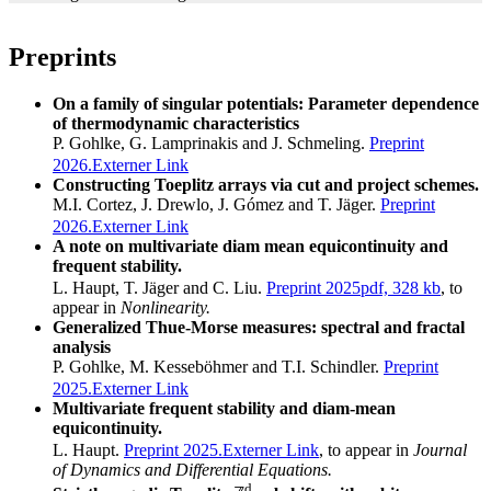
Preprints
On a family of singular potentials: Parameter dependence
of thermodynamic characteristics
P. Gohlke, G. Lamprinakis and J. Schmeling.
Preprint
2026.
Externer Link
Constructing Toeplitz arrays via cut and project schemes.
M.I. Cortez, J. Drewlo, J. Gómez and T. Jäger.
Preprint
2026.
Externer Link
A note on multivariate diam mean equicontinuity and
frequent stability.
L. Haupt, T. Jäger and C. Liu.
Preprint 2025
pdf, 328 kb
, to
appear in
Nonlinearity.
Generalized Thue-Morse measures: spectral and fractal
analysis
P. Gohlke, M. Kesseböhmer and T.I. Schindler.
Preprint
2025.
Externer Link
Multivariate frequent stability and diam-mean
equicontinuity.
L. Haupt.
Preprint 2025.
Externer Link
, to appear in
Journal
of Dynamics and Differential Equations.
d