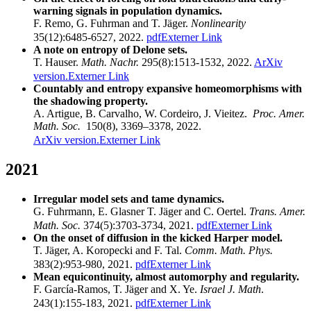
warning signals in population dynamics.
F. Remo, G. Fuhrman and T. Jäger.
Nonlinearity
35(12):6485-6527, 2022.
pdf
Externer Link
A note on entropy of Delone sets.
T. Hauser.
Math. Nachr.
295(8):1513-1532, 2022.
ArXiv
version.
Externer Link
Countably and entropy expansive homeomorphisms with
the shadowing property.
A. Artigue, B. Carvalho, W. Cordeiro, J. Vieitez.
Proc. Amer.
Math. Soc.
150(8), 3369–3378, 2022.
ArXiv version.
Externer Link
2021
Irregular model sets and tame dynamics.
G. Fuhrmann, E. Glasner T. Jäger and C. Oertel.
Trans. Amer.
Math. Soc.
374(5):3703-3734, 2021.
pdf
Externer Link
On the onset of diffusion in the kicked Harper model.
T. Jäger, A. Koropecki and F. Tal.
Comm. Math. Phys.
383(2):953-980, 2021.
pdf
Externer Link
Mean equicontinuity, almost automorphy and regularity.
F. García-Ramos, T. Jäger and X. Ye.
Israel J. Math
.
243(1):155-183, 2021.
pdf
Externer Link