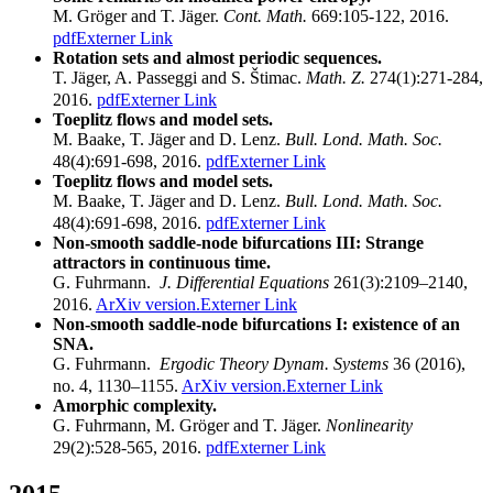
M. Gröger and T. Jäger.
Cont. Math.
669:105-122, 2016.
pdf
Externer Link
Rotation sets and almost periodic sequences.
T. Jäger, A. Passeggi and S. Štimac.
Math. Z.
274(1):271-284,
2016.
pdf
Externer Link
Toeplitz flows and model sets.
M. Baake, T. Jäger and D. Lenz.
Bull. Lond. Math. Soc.
48(4):691-698, 2016.
pdf
Externer Link
Toeplitz flows and model sets.
M. Baake, T. Jäger and D. Lenz.
Bull. Lond. Math. Soc.
48(4):691-698, 2016.
pdf
Externer Link
Non-smooth saddle-node bifurcations III: Strange
attractors in continuous time.
G. Fuhrmann.
J. Differential Equations
261(3):2109–2140,
2016.
ArXiv version.
Externer Link
Non-smooth saddle-node bifurcations I: existence of an
SNA.
G. Fuhrmann.
Ergodic Theory Dynam. Systems
36 (2016),
no. 4, 1130–1155.
ArXiv version.
Externer Link
Amorphic complexity.
G. Fuhrmann, M. Gröger and T. Jäger.
Nonlinearity
29(2):528-565, 2016.
pdf
Externer Link