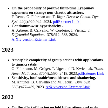
On the probability of positive finite-time Lyapunov
exponents on strange non-chaotic attractors.
F. Remo, G. Fuhrman and T. Jäger.
Discrete Contin. Dyn.
Syst.
44(4):929-942, 2024.
pdf
Externer Link
Continuum-wise hyperbolicity .
A. Artigue, B. Carvalho, W. Cordeiro, J. Vieitez.
J.
Differential Equations
378:512–538, 2024.
ArXiv version.
Externer Link
2023
Amorphic complexity of group actions with applications
to quasicrystals
.
G. Fuhrmann, M. Gröger, T. Jäger and D. Kwietniak.
Trans.
Amer. Math. Soc.
376(4):2395–2418, 2023.
pdf
Externer Link
Sensitivity, local stable/unstable sets and shadowing.
M. Antunes, B. Carvalho and M. Tacuri.
Dyn. Syst.
38(3):477–489, 2023.
ArXiv version.
Externer Link
2022
On the effect of forcing on fold bifurcations and early-