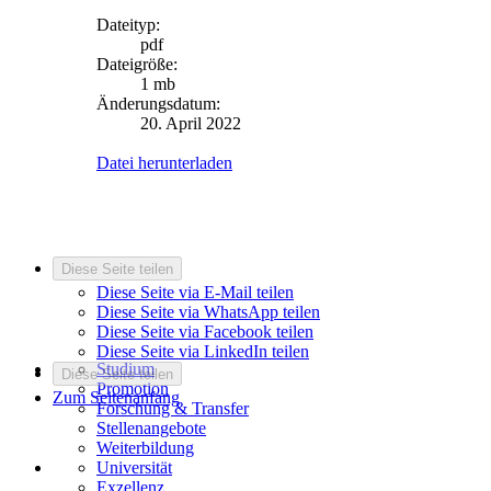
Dateityp:
pdf
Dateigröße:
1 mb
Änderungsdatum:
20. April 2022
Datei herunterladen
Diese Seite teilen
Diese Seite via E-Mail teilen
Diese Seite via WhatsApp teilen
Diese Seite via Facebook teilen
Diese Seite via LinkedIn teilen
Studium
Diese Seite teilen
Promotion
Zum Seitenanfang
Forschung & Transfer
Stellenangebote
Weiterbildung
Universität
Exzellenz