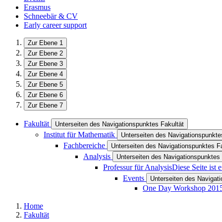
Erasmus
Schneebär & CV
Early career support
Zur Ebene 1
Zur Ebene 2
Zur Ebene 3
Zur Ebene 4
Zur Ebene 5
Zur Ebene 6
Zur Ebene 7
Fakultät
Unterseiten des Navigationspunktes Fakultät
Institut für Mathematik
Unterseiten des Navigationspunktes
Fachbereiche
Unterseiten des Navigationspunktes F
Analysis
Unterseiten des Navigationspunktes
Professur für Analysis
Diese Seite ist
Events
Unterseiten des Navigat
One Day Workshop 201
Home
Fakultät