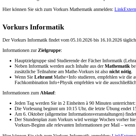
Hier können Sie sich zum Vorkurs Mathematik anmelden:
Link
Extern
Vorkurs Informatik
Der Vorkurs Informatik findet vom 05.10.2026 bis 16.10.2026 täglich
Informationen zur
Zielgruppe
:
Hauptzielgruppe sind Studierende der Fächer Informatik (Lehr
Neben Informatik werden auch Inhalte aus der
Mathematik
beh
zusätzliche Teilnahme am Mathe-Vorkurs ist also
nicht nötig
.
Wenn Sie
Lehramt
Mathe+Info studieren, empfehlen wir die au
Fachkombination Info+Physik empfehlen wir die ausschließli
Informationen zum
Ablauf
:
Jeden Tag werden Sie in 2 Einheiten à 90 Minuten unterrichtet
Die Vorlesung beginnt um 10:15 Uhr, die letzte Übung endet 1
Am 6. Oktober (allgemeine Informationsveranstaltungen) findet 
Der Stundenplan zum Vorkurs wird wenige Wochen vorher hier z
Vorkurs-Beginn alle relevanten Informationen per Mail – wenn
Hier können Sie sich zum Vorkurs Informatik anmelden:
Link
Externe