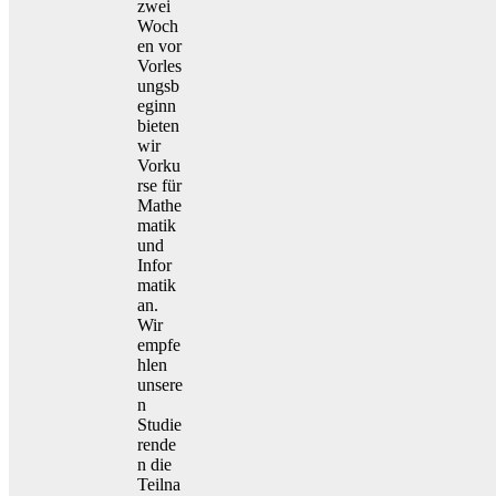
zwei
Woch
en vor
Vorles
ungsb
eginn
bieten
wir
Vorku
rse für
Mathe
matik
und
Infor
matik
an.
Wir
empfe
hlen
unsere
n
Studie
rende
n die
Teilna