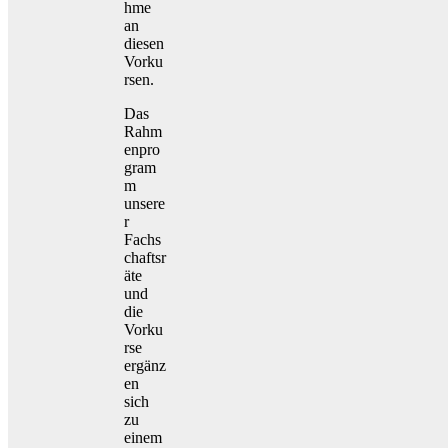
hme
an
diesen
Vorku
rsen.
Das
Rahm
enpro
gram
m
unsere
r
Fachs
chaftsr
äte
und
die
Vorku
rse
ergänz
en
sich
zu
einem