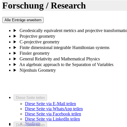
Forschung / Research
Alle Einträge erweitern
Geodesically equivalent metrics and projective transformati
Projective geometry
C-projective geometry
Finite dimensional integrable Hamiltonian systems
Finsler geometry
General Relativity and Mathematical Physics
An algebraic approach to the Separation of Variables
Nijenhuis Geometry
Diese Seite teilen
Diese Seite via E-Mail teilen
Diese Seite via WhatsApp teilen
Diese Seite via Facebook teilen
Diese Seite via LinkedIn teilen
Studium
Diese Seite teilen