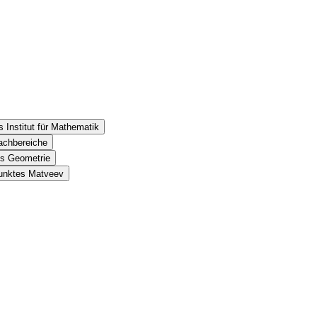
 Institut für Mathematik
achbereiche
es Geometrie
punktes Matveev