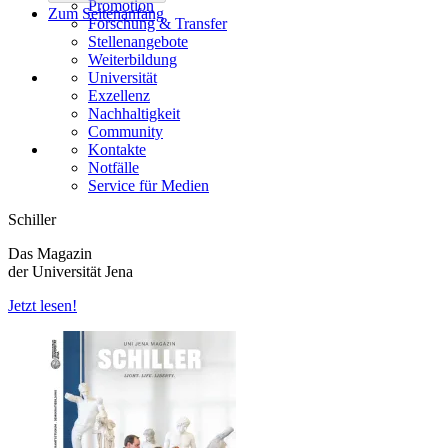
Promotion
Zum Seitenanfang
Forschung & Transfer
Stellenangebote
Weiterbildung
Universität
Exzellenz
Nachhaltigkeit
Community
Kontakte
Notfälle
Service für Medien
Schiller
Das Magazin
der Universität Jena
Jetzt lesen!