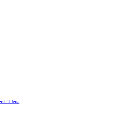
sität Jena
e