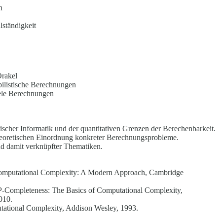
n
lständigkeit
Orakel
bilistische Berechnungen
lele Berechnungen
tischer Informatik und der quantitativen Grenzen der Berechenbarkeit.
heoretischen Einordnung konkreter Berechnungsprobleme.
nd damit verknüpfter Thematiken.
Computational Complexity: A Modern Approach, Cambridge
P-Completeness: The Basics of Computational Complexity,
010.
tational Complexity, Addison Wesley, 1993.