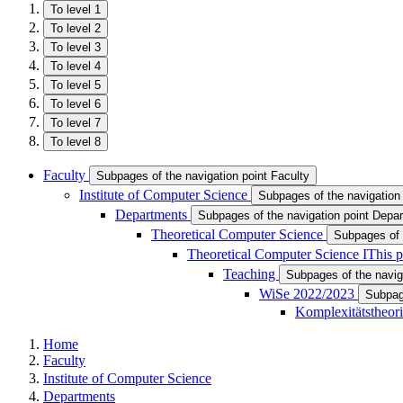
To level 1
To level 2
To level 3
To level 4
To level 5
To level 6
To level 7
To level 8
Faculty
Subpages of the navigation point Faculty
Institute of Computer Science
Subpages of the navigation 
Departments
Subpages of the navigation point Depa
Theoretical Computer Science
Subpages of 
Theoretical Computer Science I
This p
Teaching
Subpages of the navig
WiSe 2022/2023
Subpag
Komplexitätstheori
Home
Faculty
Institute of Computer Science
Departments