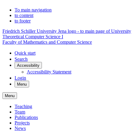
To main navigation
to content
to footer
Friedrich Schiller University Jena logo - to main page of University
Theoretical Computer Science I
Faculty of Mathematics and Computer Science
Quick start
Search
Accessibility
Accessibility Statement
Login
Menu
Menu
Teaching
Team
Publications
Projects
News