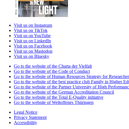
Visit us on Instagram
Visit us on TikTok
Visit us on YouTube
Visit us on LinkedIn
Visit us on Facebook
Visit us on Mastodon
Visit us on Bluesky
Go to the website of the Charta der Vielfalt
Go to the website of the Code of Conduct
Go to the website of Human Resources Strategy for Researcher
Go to the website of the best practice club Family in Higher Edu
Go to the website of the Partner University of High Performanc
Go to the website of the German Accreditation Council
Go to the website of the Total E-Quality initiative
Go to the website of Weltoffenes Thüringen
Legal Notice
Privacy Statement
Accessibility