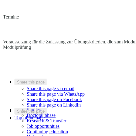
Termine
Voraussetzung für die Zulassung zur Übungskriterien, die zum Modu
Modulprüfung
Share this page
Share this page via email
Share this page via WhatsApp
Share this page on Facebook
Share this page on LinkedIn
Studies
Share this page
Doctoral phase
Top of the page
Research & Transfer
Job opportunities
Continuing education