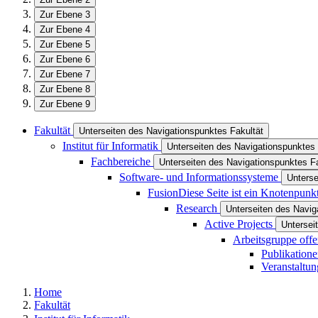
Zur Ebene 3
Zur Ebene 4
Zur Ebene 5
Zur Ebene 6
Zur Ebene 7
Zur Ebene 8
Zur Ebene 9
Fakultät
Unterseiten des Navigationspunktes Fakultät
Institut für Informatik
Unterseiten des Navigationspunktes I
Fachbereiche
Unterseiten des Navigationspunktes F
Software- und Informationssysteme
Unterse
Fusion
Diese Seite ist ein Knotenpunk
Research
Unterseiten des Navi
Active Projects
Untersei
Arbeitsgruppe offe
Publikation
Veranstaltu
Home
Fakultät