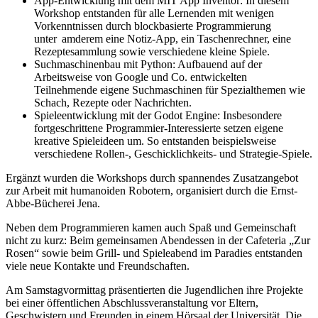
App-Entwicklung mit dem MIT App Inventor: In diesem
Workshop entstanden für alle Lernenden mit wenigen
Vorkenntnissen durch blockbasierte Programmierung
unter amderem eine Notiz-App, ein Taschenrechner, eine
Rezeptesammlung sowie verschiedene kleine Spiele.
Suchmaschinenbau mit Python: Aufbauend auf der
Arbeitsweise von Google und Co. entwickelten
Teilnehmende eigene Suchmaschinen für Spezialthemen wie
Schach, Rezepte oder Nachrichten.
Spieleentwicklung mit der Godot Engine: Insbesondere
fortgeschrittene Programmier-Interessierte setzen eigene
kreative Spieleideen um. So entstanden beispielsweise
verschiedene Rollen-, Geschicklichkeits- und Strategie-Spiele.
Ergänzt wurden die Workshops durch spannendes Zusatzangebot
zur Arbeit mit humanoiden Robotern, organisiert durch die Ernst-
Abbe-Bücherei Jena.
Neben dem Programmieren kamen auch Spaß und Gemeinschaft
nicht zu kurz: Beim gemeinsamen Abendessen in der Cafeteria „Zur
Rosen“ sowie beim Grill- und Spieleabend im Paradies entstanden
viele neue Kontakte und Freundschaften.
Am Samstagvormittag präsentierten die Jugendlichen ihre Projekte
bei einer öffentlichen Abschlussveranstaltung vor Eltern,
Geschwistern und Freunden in einem Hörsaal der Universität. Die